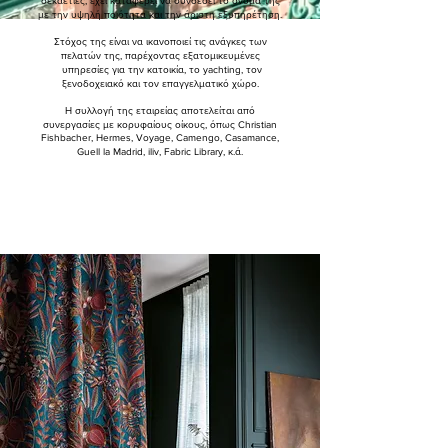
δεκαετίες, έχει καταφέρει να συνδέσει το όνομα της
με την υψηλή ποιότητα και την άριστη εξυπηρέτηση.
Στόχος της είναι να ικανοποιεί τις ανάγκες των
πελατών της, παρέχοντας εξατομικευμένες
υπηρεσίες για την κατοικία, το yachting, τον
ξενοδοχειακό και τον επαγγελματικό χώρο.
Η συλλογή της εταιρείας αποτελείται από
συνεργασίες με κορυφαίους οίκους, όπως Christian
Fishbacher, Hermes, Voyage, Camengo, Casamance,
Guell la Madrid, iliv, Fabric Library, κ.ά.