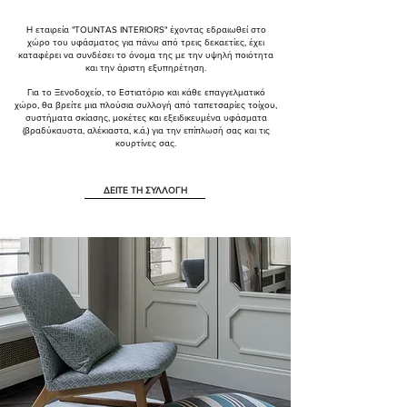
Η εταιρεία "TOUNTAS INTERIORS" έχοντας εδραιωθεί στο
χώρο του υφάσματος για πάνω από τρεις δεκαετίες, έχει
καταφέρει να συνδέσει το όνομα της με την υψηλή ποιότητα
και την άριστη εξυπηρέτηση.
Για το Ξενοδοχείο, το Εστιατόριο και κάθε επαγγελματικό
χώρο, θα βρείτε μια πλούσια συλλογή από ταπετσαρίες τοίχου,
συστήματα σκίασης, μοκέτες και εξειδικευμένα υφάσματα
(βραδύκαυστα, αλέκιαστα, κ.ά.) για την επίπλωσή σας και τις
κουρτίνες σας.
ΔΕΙΤΕ ΤΗ ΣΥΛΛΟΓΗ