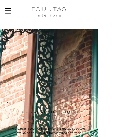
THE FABRIC BOUTIQUE
Η εταιρεία "TOUNTAS INTERIORS" έχοντας εδραιωθεί
στο χώρο του υφάσματος για πάνω από τρεις